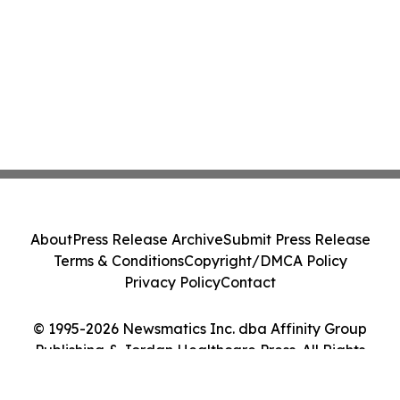
About
Press Release Archive
Submit Press Release
Terms & Conditions
Copyright/DMCA Policy
Privacy Policy
Contact
© 1995-2026 Newsmatics Inc. dba Affinity Group
Publishing & Jordan Healthcare Press. All Rights
Reserved.