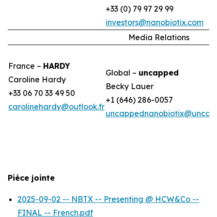
+33 (0) 79 97 29 99
investors@nanobiotix.com
Media Relations
France –
HARDY
Global –
uncapped
Caroline Hardy
Becky Lauer
+33 06 70 33 49 50
+1 (646) 286-0057
carolinehardy@outlook.fr
uncappednanobiotix@uncap
Pièce jointe
2025-09-02 -- NBTX -- Presenting @ HCW&Co --
FINAL -- French.pdf