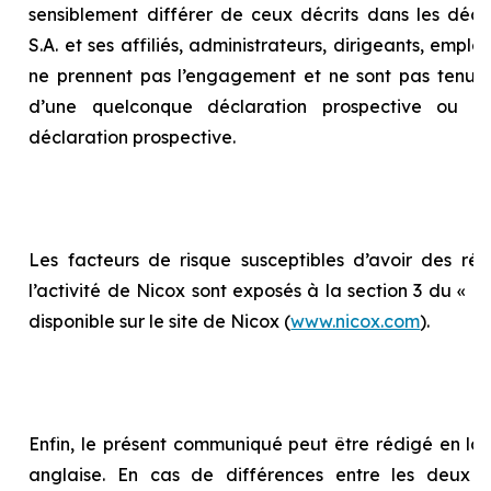
sensiblement différer de ceux décrits dans les décla
S.A. et ses affiliés, administrateurs, dirigeants, empl
ne prennent pas l’engagement et ne sont pas tenus 
d’une quelconque déclaration prospective ou d
déclaration prospective.
Les facteurs de risque susceptibles d’avoir des répe
l’activité de Nicox sont exposés à la section 3 du «
Ra
disponible sur le site de Nicox (
www.nicox.com
).
Enfin, le présent communiqué peut être rédigé en la
anglaise. En cas de différences entre les deux te